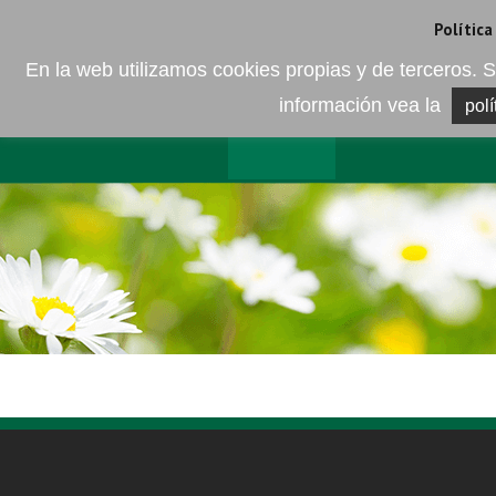
Camí de les Ràfoles, s/n . 08830 Sant Boi de LLobregat . Barcelona
+
Política
En la web utilizamos cookies propias y de terceros
información vea la
polí
EMPRESA
ELEMENTO DEL 