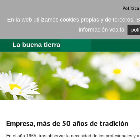
Camí de les Ràfoles, s/n . 08830 Sant Boi de LLobregat . Barcelona
+
Política
En la web utilizamos cookies propias y de terceros
información vea la
polí
EMPRESA
PRODUCTOS
BL
La buena tierra
Empresa, más de 50 años de tradición
En el año 1965, tras observar la necesidad de los profesionales y a