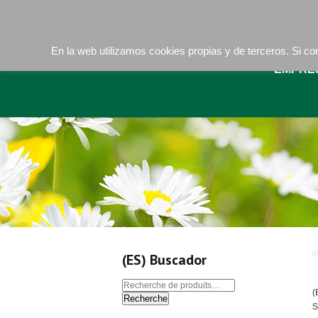
Camí de les Ràfoles, s/n . 08830 Sant Boi de LLob
En la web utilizamos cookies propias y de terceros. Si 
EMPRE
(ES) Buscador
(
Recherche
S