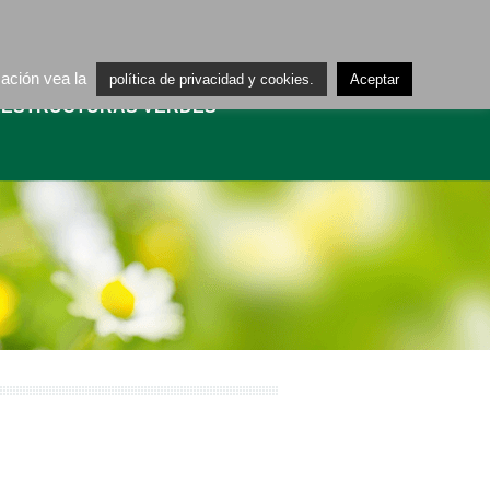
ES
CA
mación vea la
política de privacidad y cookies.
Aceptar
AESTRUCTURAS VERDES