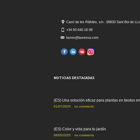
Camí de les Ràfoles, s/n . 08830 Sant Boi de LL
+34 93 640 16 08
bures@buressa.com
NOTICIAS DESTACADAS
(ES) Una solución eficaz para plantas en tiestos e
01/07/2025
no comments
(ES) Color y vida para tu jardín
06/05/2025
no comments