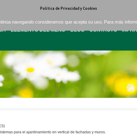
regat . Barcelona
+34 93 640 16 08
bures@buressa.com
Política de Privacidad y Cookies
continúa navegando consideramos que acepta su uso. Para más infor
SA
ELEMENTO DEL MENÚ
BLOG
CONTACTO
INFR
ES)
istemas para el ajardinamiento en vertical de fachadas y muros.