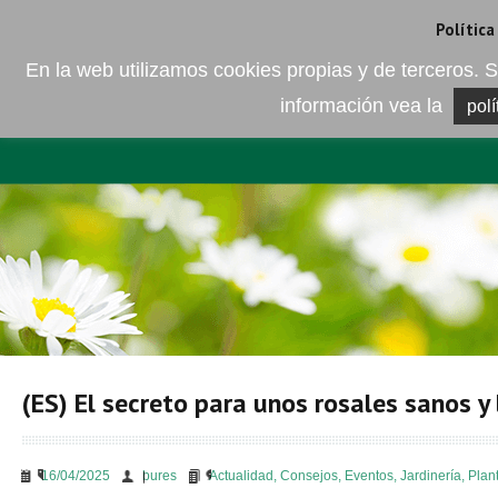
Camí de les Ràfoles, s/n . 08830 Sant Boi de LLobregat . Barcelona
+
Política
En la web utilizamos cookies propias y de terceros
información vea la
polí
EMPRESA
ELEMENTO DEL 
(ES) El secreto para unos rosales sanos y 
16/04/2025
bures
Actualidad
,
Consejos
,
Eventos
,
Jardinería
,
Plan