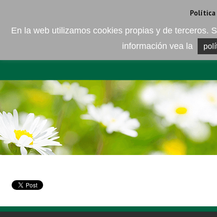
Camí de les Ràfoles, s/n . 08830 Sant Boi de LLobregat . Barcelona
+
Política
En la web utilizamos cookies propias y de terceros
información vea la
polí
EMPRESA
ELEMENTO DEL 