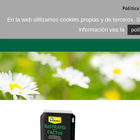
Camí de les Ràfoles, s/n . 08830 Sant Boi de LLobregat . Barcelona
+
Política
En la web utilizamos cookies propias y de terceros
información vea la
polí
EMPRESA
ELEMENTO DEL 