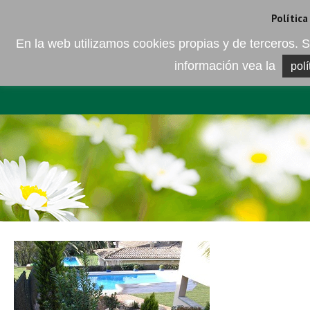
Camí de les Ràfoles, s/n . 08830 Sant Boi de LLobregat . Barcelona
+
Política
En la web utilizamos cookies propias y de terceros
información vea la
polí
EMPRESA
ELEMENTO DEL 