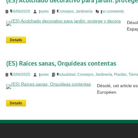
(ES) Acolchado decorativo para jardín: protege
06/08/2025
bures
Consejos
,
Jardinería
no comments
Désol
Espag
Details
(ES) Raíces sanas, Orquídeas contentas
10/06/2025
bures
Actualidad
,
Consejos
,
Jardinería
,
Plantas
,
Tierr
Désolé, cet article 
Européen.
Details