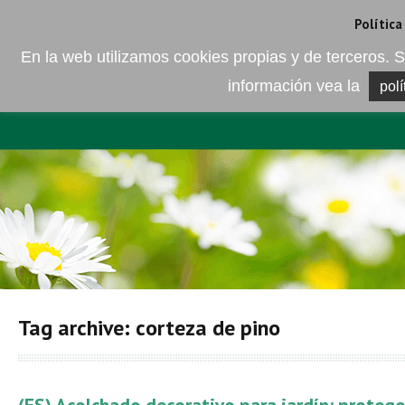
Camí de les Ràfoles, s/n . 08830 Sant Boi de LLobregat . Barcelona
+
Política
En la web utilizamos cookies propias y de terceros
información vea la
polí
EMPRESA
ELEMENTO DEL 
Tag archive: corteza de pino