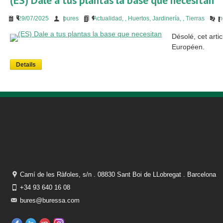
(ES) Dale a tus plantas la base que necesitan
29/07/2025
bures
Actualidad
,
,
Huertos
,
Jardinería
,
,
Tierras
n
Désolé, cet arti
Européen.
Details
Camí de les Ràfoles, s/n . 08830 Sant Boi de LLobregat . Barcelona
+34 93 640 16 08
bures@buressa.com