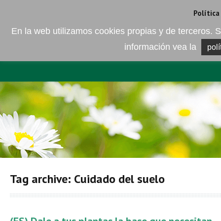
Camí de les Ràfoles, s/n . 08830 Sant Boi de LLobregat . Barcelona
+
Política
En la web utilizamos cookies propias y de terceros
información vea la
polí
EMPRESA
ELEMENTO DEL 
Tag archive: Cuidado del suelo