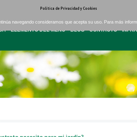
regat . Barcelona
+34 93 640 16 08
bures@buressa.com
Política de Privacidad y Cookies
continúa navegando consideramos que acepta su uso. Para más infor
SA
ELEMENTO DEL MENÚ
BLOG
CONTACTO
INFR