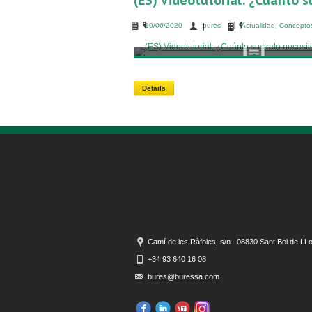
(ES) Videotutorial: ¿Cuánto s
10/06/2020
bures
Actualidad
,
Conceptos
Details
Camí de les Ràfoles, s/n . 08830 Sant Boi de LL
+34 93 640 16 08
bures@buressa.com