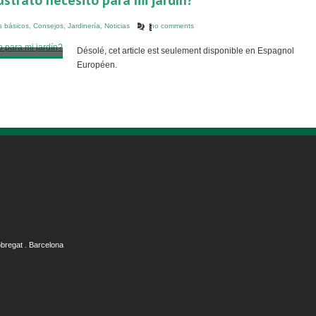
ustrato necesito para mi jardín?
 básicos
,
Consejos
,
Jardinería
,
Noticias
no comments
Désolé, cet article est seulement disponible en Espagnol
Européen.
obregat . Barcelona