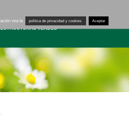
ES
CA
mación vea la
política de privacidad y cookies.
Aceptar
AESTRUCTURAS VERDES