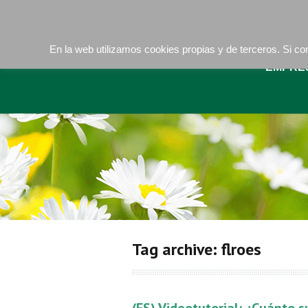
Camí de les Ràfoles, s/n . 08830 Sant Boi de LLob
En la web utilizamos cookies propias y de terceros. Si 
EMPRE
Tag archive: flroes