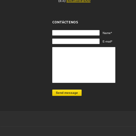
(ES)
Encuéntranos!
CONTÁCTENOS
Name*
E-mail*
Send message