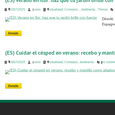
(ES) Verano en flor: haz que tu jardín brille con
22/07/2025
bures
Actualidad
,
Consejos
,
,
Jardinería
,
,
Tierras
Désolé, 
Espagno
Details
(ES) Cuidar el césped en verano: recebo y mant
16/07/2025
bures
Actualidad
,
Consejos
,
Jardinería
,
no comm
Details