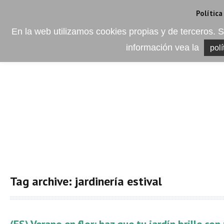
Camí de les Ràfoles, s/n . 08830 Sant Boi de LLobregat . Barcelona
+
Política
En la web utilizamos cookies propias y de terceros
información vea la
polí
EMPRESA
ELEMENTO DEL 
Tag archive: jardinería estival