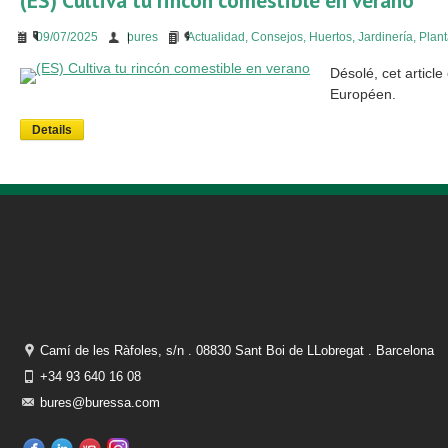
(ES) Cultiva tu rincón comestible en verano
09/07/2025
bures
Actualidad
,
Consejos
,
Huertos
,
Jardinería
,
Plan
Désolé, cet articl
Européen.
Details
Camí de les Ràfoles, s/n . 08830 Sant Boi de LLobregat . Barcelona
+34 93 640 16 08
bures@buressa.com