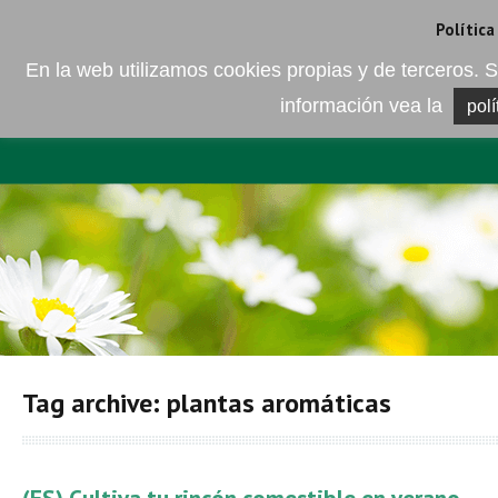
Camí de les Ràfoles, s/n . 08830 Sant Boi de LLobregat . Barcelona
+
Política
En la web utilizamos cookies propias y de terceros
información vea la
polí
EMPRESA
ELEMENTO DEL 
Tag archive: plantas aromáticas