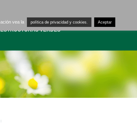
ES
CA
mación vea la
política de privacidad y cookies.
Aceptar
AESTRUCTURAS VERDES