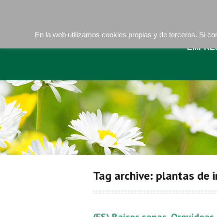
Camí de les Ràfoles, s/n . 08830 Sant Boi de LLob
En la web utilizamos cookies propias y de terceros. Si 
EMPRE
Tag archive: plantas de i