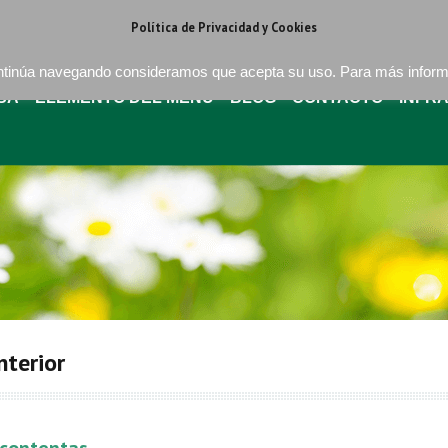
regat . Barcelona
+34 93 640 16 08
bures@buressa.com
Política de Privacidad y Cookies
continúa navegando consideramos que acepta su uso. Para más infor
SA
ELEMENTO DEL MENÚ
BLOG
CONTACTO
INFR
nterior