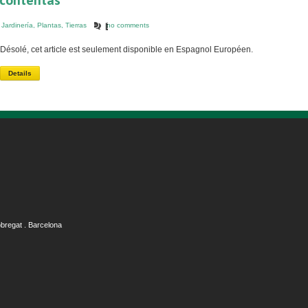
 contentas
,
Jardinería
,
Plantas
,
Tierras
no comments
Désolé, cet article est seulement disponible en Espagnol Européen.
Details
obregat . Barcelona