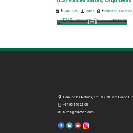
(ES) Raíces sanas, Orquídeas
10/06/2025
bures
Actualidad
,
Consejos
Camí de les Ràfoles, s/n . 08830 Sant Boi de LL
+34 93 640 16 08
bures@buressa.com