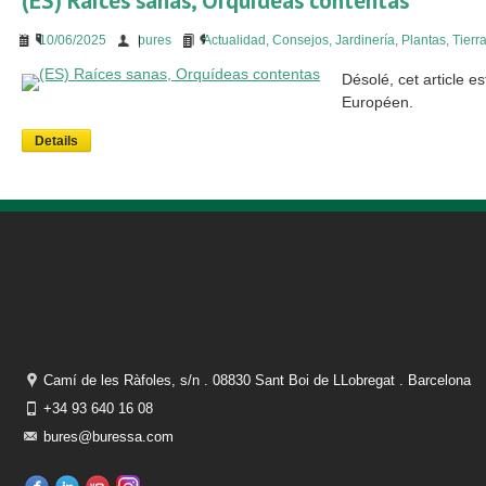
(ES) Raíces sanas, Orquídeas contentas
10/06/2025
bures
Actualidad
,
Consejos
,
Jardinería
,
Plantas
,
Tierr
Désolé, cet article 
Européen.
Details
Camí de les Ràfoles, s/n . 08830 Sant Boi de LLobregat . Barcelona
+34 93 640 16 08
bures@buressa.com