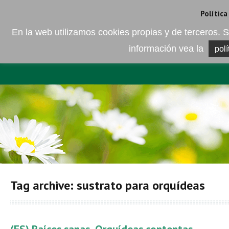
Camí de les Ràfoles, s/n . 08830 Sant Boi de LLobregat . Barcelona
+
Política
En la web utilizamos cookies propias y de terceros
información vea la
polí
EMPRESA
ELEMENTO DEL 
Tag archive: sustrato para orquídeas