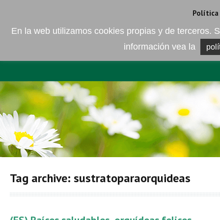
Camí de les Ràfoles, s/n . 08830 Sant Boi de LLobregat . Barcelona
+
Política
En la web utilizamos cookies propias y de terceros
información vea la
polí
EMPRESA
ELEMENTO DEL 
Tag archive: sustratoparaorquideas