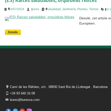
(ES) Raíces saludables, orquídeas felices
02/07/2024
bures
Actualidad
,
Jardinería
,
Plantas
,
Tierras
no 
Désolé, cet article 
Européen.
Details
Camí de les Ràfoles, s/n . 08830 Sant Boi de LLobregat . Barcelona
+34 93 640 16 08
bures@buressa.com