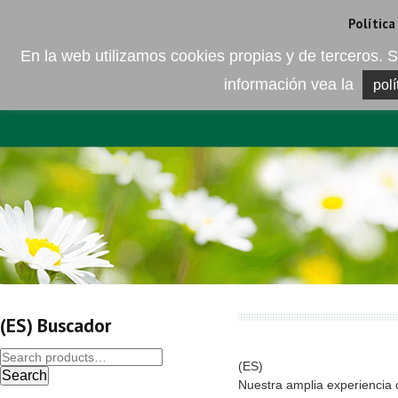
Camí de les Ràfoles, s/n . 08830 Sant Boi de LLobregat . Barcelona
+
Política
En la web utilizamos cookies propias y de terceros
información vea la
polí
EMPRESA
ELEMENTO DEL 
(ES) Buscador
(ES)
Search
Nuestra amplia experiencia 