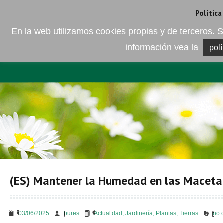
Camí de les Ràfoles, s/n . 08830 Sant Boi de LLobregat . Barcelona
+
Política
En la web utilizamos cookies propias y de terceros
información vea la
polí
EMPRESA
ELEMENTO DEL 
(ES) Mantener la Humedad en las Maceta
03/06/2025
bures
Actualidad
,
Jardinería
,
Plantas
,
Tierras
no 