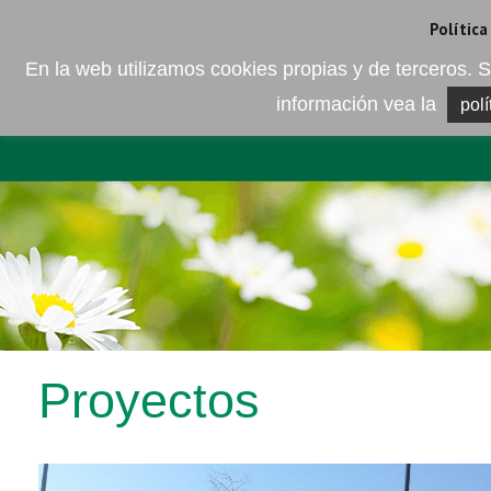
Camí de les Ràfoles, s/n . 08830 Sant Boi de LLobregat . Barcelona
+
Política
En la web utilizamos cookies propias y de terceros
información vea la
polí
EMPRESA
ELEMENTO DEL 
Proyectos