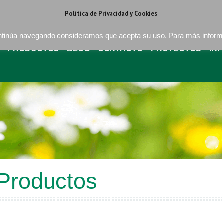
regat . Barcelona
+34 93 640 16 08
bures@buressa.com
Política de Privacidad y Cookies
continúa navegando consideramos que acepta su uso. Para más infor
PRODUCTOS
BLOG
CONTACTO
PROYECTOS
IN
Productos