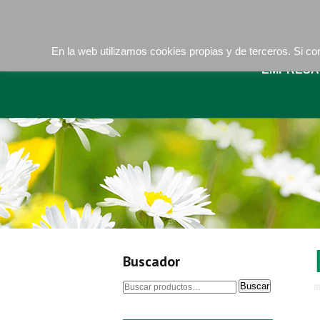
Camí de les Ràfoles, s/n . 08830 Sant Boi de LLob
La buena tierra
En la web utilizamos cookies propias y de terceros. Si 
EMPRESA
Buscador
Buscar