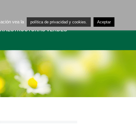
ES
CA
mación vea la
política de privacidad y cookies.
Aceptar
FRAESTRUCTURAS VERDES