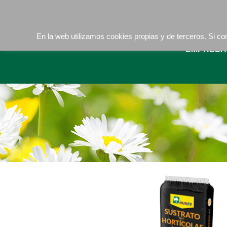
Camí de les Ràfoles, s/n . 08830 Sant Boi de LLob
La buena tierra
En la web utilizamos cookies propias y de terceros. Si 
EMPRESA