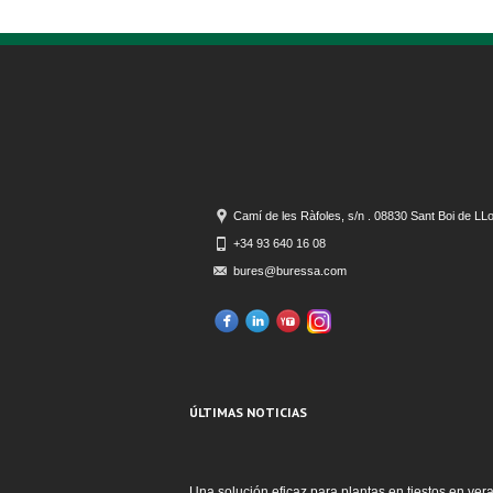
Camí de les Ràfoles, s/n . 08830 Sant Boi de LL
+34 93 640 16 08
bures@buressa.com
ÚLTIMAS NOTICIAS
Una solución eficaz para plantas en tiestos en ver