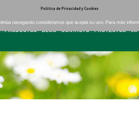
regat . Barcelona
+34 93 640 16 08
bures@buressa.com
Política de Privacidad y Cookies
continúa navegando consideramos que acepta su uso. Para más infor
PRODUCTOS
BLOG
CONTACTO
PROYECTOS
IN