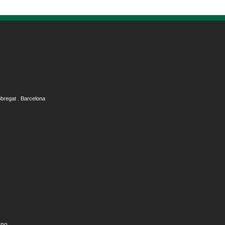
obregat . Barcelona
ano