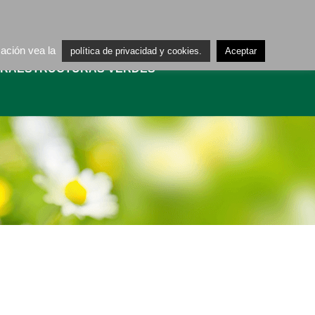
ES
CA
mación vea la
política de privacidad y cookies.
Aceptar
FRAESTRUCTURAS VERDES