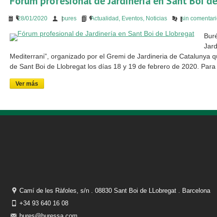
Fórum profesional de Jardinería en Sant Boi d
28/01/2020
bures
Actualidad
,
Eventos
,
Noticias
sin comentar
Buré
Jard
Mediterrani”, organizado por el Gremi de Jardineria de Catalunya q
de Sant Boi de Llobregat los días 18 y 19 de febrero de 2020. Para
Ver más
Camí de les Ràfoles, s/n . 08830 Sant Boi de LLobregat . Barcelona
+34 93 640 16 08
bures@buressa.com