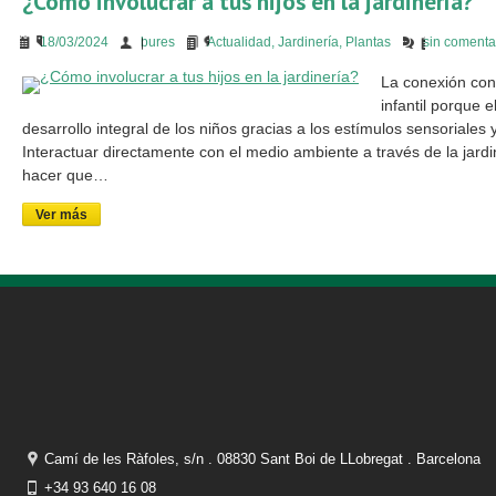
¿Cómo involucrar a tus hijos en la jardinería?
18/03/2024
bures
Actualidad
,
Jardinería
,
Plantas
sin comenta
La conexión con
infantil porque 
desarrollo integral de los niños gracias a los estímulos sensoriales 
Interactuar directamente con el medio ambiente a través de la jard
hacer que…
Ver más
Camí de les Ràfoles, s/n . 08830 Sant Boi de LLobregat . Barcelona
+34 93 640 16 08