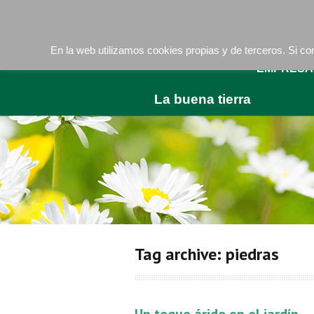
Camí de les Ràfoles, s/n . 08830 Sant Boi de LLob
En la web utilizamos cookies propias y de terceros. Si 
EMPRESA
La buena tierra
Tag archive: piedras