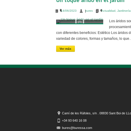
Un toque árido en el jardín
14/06/2023
bures
Actualidad
,
Jardinería
Los áridos so
procesamiento
con diferentes beneficios: Estético Los áridos
variedad de colores, formas y tamaños, lo qu
Ver más
Camí de les Ràfoles, s/n . 08830 Sant Boi de LL
+34 93 640 16 08
bures@buressa.com