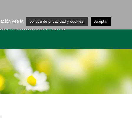
ES
CA
mación vea la
política de privacidad y cookies.
Aceptar
FRAESTRUCTURAS VERDES