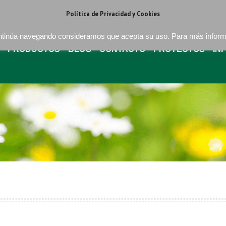
regat . Barcelona
+34 93 640 16 08
bures@buressa.com
Política de Privacidad y Cookies
continúa navegando consideramos que acepta su uso. Para más infor
PRODUCTOS
BLOG
CONTACTO
PROYECTOS
IN