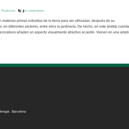
,
Productos
sin comentarios
n materias primas extraídas de la tierra para ser utilizadas, después de su
, en diferentes sectores, entre ellos la jardinería. De hecho, en este ámbito cuenta
 decorativos añaden un aspecto visualmente atractivo al jardín. Vienen en una ampl
e…
obregat . Barcelona