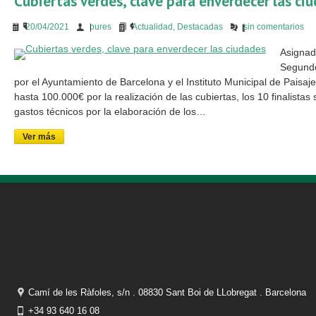
Cubiertas verdes, clave para enverdecer las ci
20/04/2021
bures
Actualidad
,
Destacadas
sin comentarios
Asignado
Segundo
por el Ayuntamiento de Barcelona y el Instituto Municipal de Paisa
hasta 100.000€ por la realización de las cubiertas, los 10 finalist
gastos técnicos por la elaboración de los…
Ver más
Camí de les Ràfoles, s/n . 08830 Sant Boi de LLobregat . Barcelona
+34 93 640 16 08