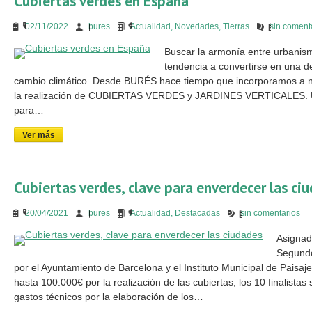
Cubiertas verdes en España
02/11/2022
bures
Actualidad
,
Novedades
,
Tierras
sin coment
Buscar la armonía entre urbanis
tendencia a convertirse en una de 
cambio climático. Desde BURÉS hace tiempo que incorporamos a n
la realización de CUBIERTAS VERDES y JARDINES VERTICALES. Un 
para…
Ver más
Cubiertas verdes, clave para enverdecer las ci
20/04/2021
bures
Actualidad
,
Destacadas
sin comentarios
Asignado
Segundo
por el Ayuntamiento de Barcelona y el Instituto Municipal de Paisa
hasta 100.000€ por la realización de las cubiertas, los 10 finalist
gastos técnicos por la elaboración de los…