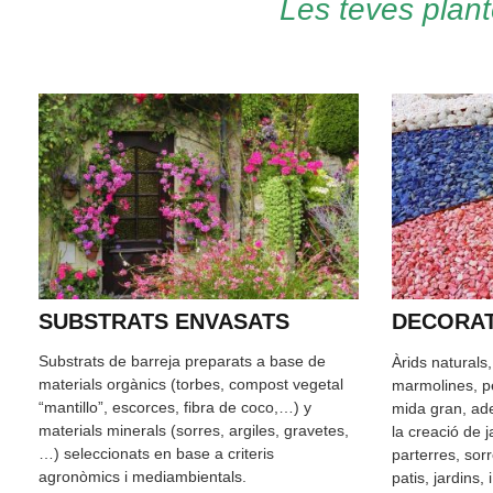
Les teves plant
SUBSTRATS ENVASATS
DECORAT
Substrats de barreja preparats a base de
Àrids naturals
materials orgànics (torbes, compost vegetal
marmolines, pe
“mantillo”, escorces, fibra de coco,…) y
mida gran, ade
materials minerals (sorres, argiles, gravetes,
la creació de 
…) seleccionats en base a criteris
parterres, sor
agronòmics i mediambientals.
patis, jardins,