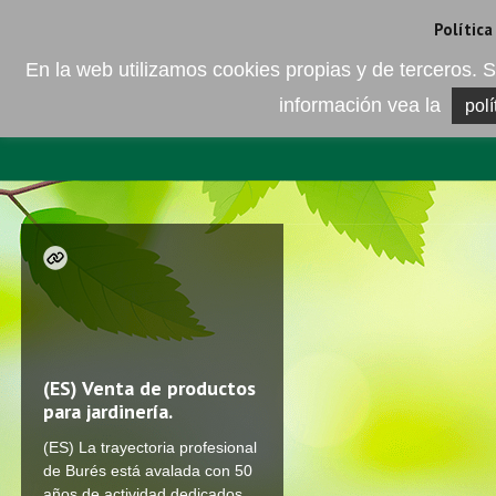
Camí de les Ràfoles, s/n . 08830 Sant Boi de LLobregat . Barcelona
+
Política
En la web utilizamos cookies propias y de terceros
información vea la
polí
EMPRESA
ELEMENTO DEL 
(ES)
Venta de productos
para jardinería.
(ES) La trayectoria profesional
de Burés está avalada con 50
años de actividad dedicados