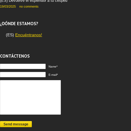
(ES) Devuelve el esplendor a tu césped
19/03/2025
no comments
¿DÓNDE ESTAMOS?
(ES)
Encuéntranos!
CONTÁCTENOS
Name*
E-mail*
Send message