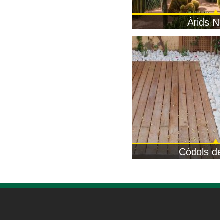
Àrids N
Còdols d