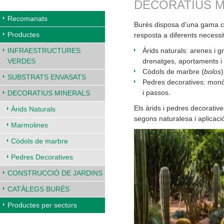
DECORATIUS M
Recomanats
Burés disposa d’una gama c
Productes
resposta a diferents necessit
Àrids naturals: arenes i 
INFRAESTRUCTURES
drenatges, aportaments i 
VERDES
Còdols de marbre (
bolos
SUBSTRATS ENVASATS
Pedres decoratives: monòl
i passos.
DECORATIUS MINERALS
Els àrids i pedres decorativ
Àrids Naturals
segons naturalesa i aplicació
Marmolines
Còdols de marbre
Pedres Decoratives
CONSTRUCCIÓ DE JARDINS
CATÀLEGS BURÉS
Productes per sectors