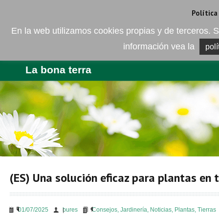
Camí de les Ràfoles, s/n . 08830 Sant Boi de LLobregat . Barcelona
+
Política
En la web utilizamos cookies propias y de terceros
información vea la
polí
EMPRESA
PRODUCTES
BLO
La bona terra
(ES) Una solución eficaz para plantas en 
01/07/2025
bures
Consejos
,
Jardinería
,
Noticias
,
Plantas
,
Tierras