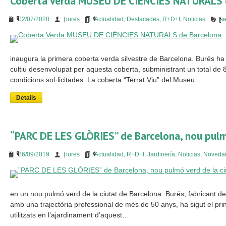
Coberta Verda MUSEU DE CIÈNCIES NATURALS 
02/07/2020
bures
Actualidad
,
Destacades
,
R+D+I
,
Noticias
se
inaugura la primera coberta verda silvestre de Barcelona. Burés ha s
cultiu desenvolupat per aquesta coberta, subministrant un total de
condicions sol·licitades. La coberta “Terrat Viu” del Museu…
Details
“PARC DE LES GLÒRIES” de Barcelona, nou pulmó
26/09/2019
bures
Actualidad
,
R+D+I
,
Jardinería
,
Noticias
,
Noveda
en un nou pulmó verd de la ciutat de Barcelona. Burés, fabricant de s
amb una trajectòria professional de més de 50 anys, ha sigut el prin
utilitzats en l’ajardinament d’aquest…