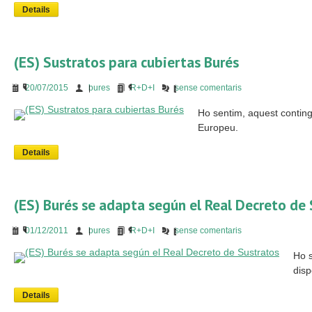
Details
(ES) Sustratos para cubiertas Burés
20/07/2015
bures
R+D+I
sense comentaris
Ho sentim, aquest contin
Europeu.
Details
(ES) Burés se adapta según el Real Decreto de
01/12/2011
bures
R+D+I
sense comentaris
Ho s
disp
Details