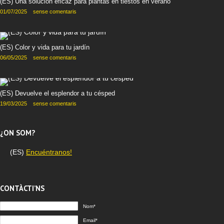
(ES) Una solución eficaz para plantas en tiestos en verano
01/07/2025
sense comentaris
(ES) Color y vida para tu jardín
06/05/2025
sense comentaris
(ES) Devuelve el esplendor a tu césped
19/03/2025
sense comentaris
¿ON SOM?
(ES)
Encuéntranos!
CONTÀCTI’NS
Nom*
Email*