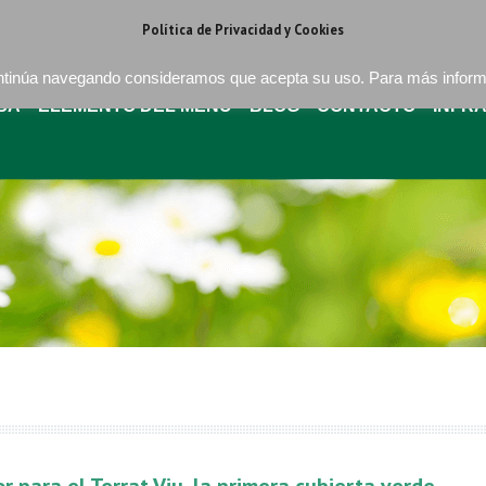
regat . Barcelona
+34 93 640 16 08
bures@buressa.com
Política de Privacidad y Cookies
continúa navegando consideramos que acepta su uso. Para más infor
SA
ELEMENTO DEL MENÚ
BLOG
CONTACTO
INFR