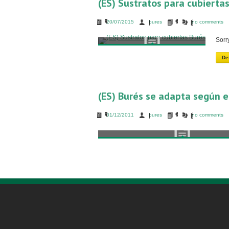
(ES) Sustratos para cubierta
20/07/2015
bures
no comments
Sorr
De
(ES) Burés se adapta según e
01/12/2011
bures
no comments