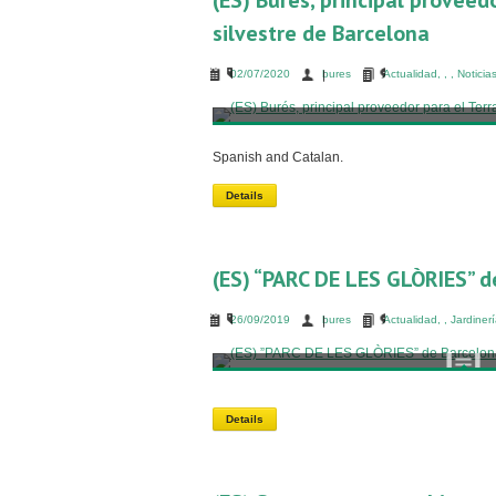
(ES) Burés, principal proveedo
silvestre de Barcelona
02/07/2020
bures
Actualidad
,
,
,
Noticia
Spanish and Catalan.
Details
(ES) “PARC DE LES GLÒRIES” d
26/09/2019
bures
Actualidad
,
,
Jardiner
Details