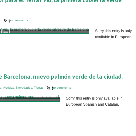
r para el Terrat Viu, la primera cubierta verde
s
no comments
Sorry, this entry is only
available in European
e Barcelona, nuevo pulmón verde de la ciudad.
ía
,
Noticias
,
Novedades
,
Tierras
no comments
Sorry, this entry is only available in
European Spanish and Catalan.