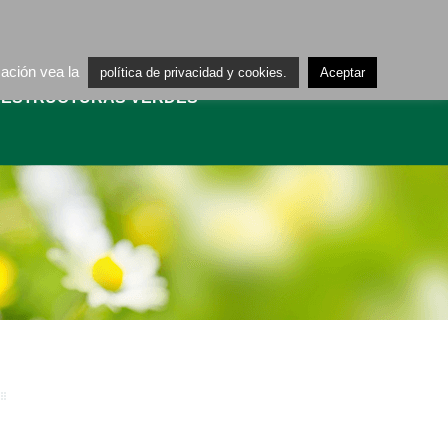
ES
CA
mación vea la
política de privacidad y cookies.
Aceptar
AESTRUCTURAS VERDES