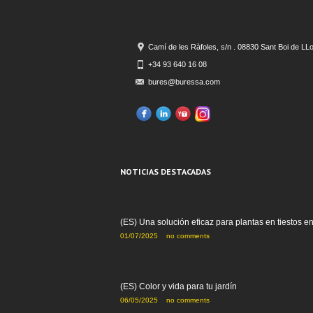
Camí de les Ràfoles, s/n . 08830 Sant Boi de LL
+34 93 640 16 08
bures@buressa.com
NOTICIAS DESTACADAS
(ES) Una solución eficaz para plantas en tiestos e
01/07/2025
no comments
(ES) Color y vida para tu jardín
06/05/2025
no comments