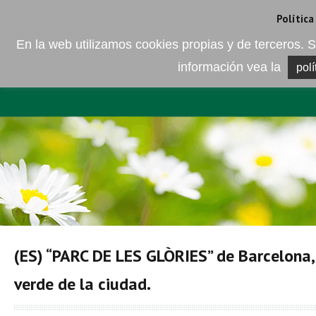
Camí de les Ràfoles, s/n . 08830 Sant Boi de LLobregat . Barcelona
+
Política
En la web utilizamos cookies propias y de terceros
información vea la
polí
EMPRESA
ELEMENTO DEL 
(ES) “PARC DE LES GLÒRIES” de Barcelona
verde de la ciudad.