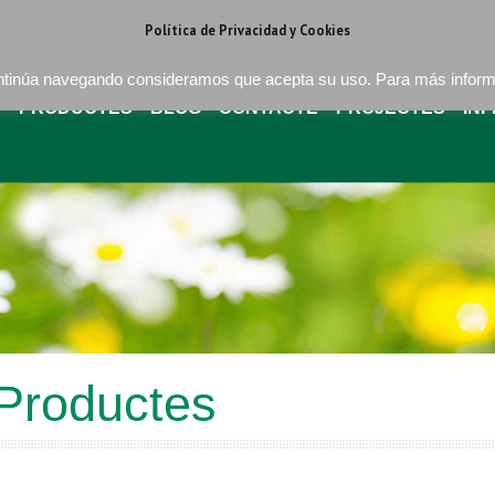
regat . Barcelona
+34 93 640 16 08
bures@buressa.com
Política de Privacidad y Cookies
continúa navegando consideramos que acepta su uso. Para más infor
A
PRODUCTES
BLOG
CONTACTE
PROJECTES
IN
Productes