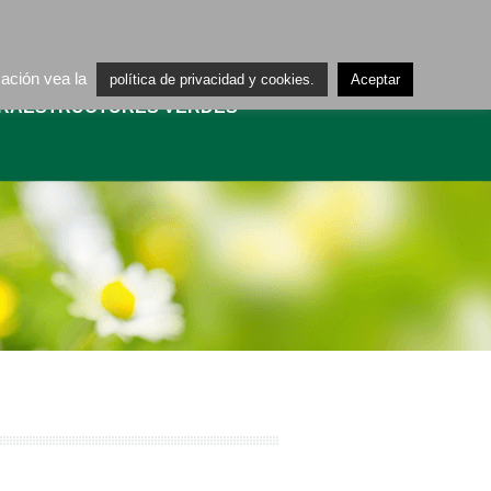
ES
CA
mación vea la
política de privacidad y cookies.
Aceptar
FRAESTRUCTURES VERDES