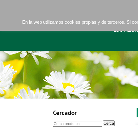
Camí de les Ràfoles, s/n . 08830 Sant Boi de LLob
La bona terra
En la web utilizamos cookies propias y de terceros. Si 
EMPRES
Cercador
Cerca