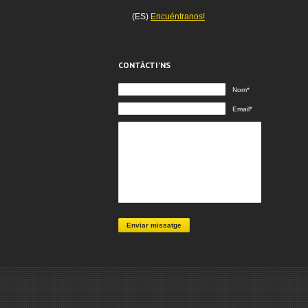
(ES)
Encuéntranos!
CONTÀCTI’NS
Nom*
Email*
Enviar missatge