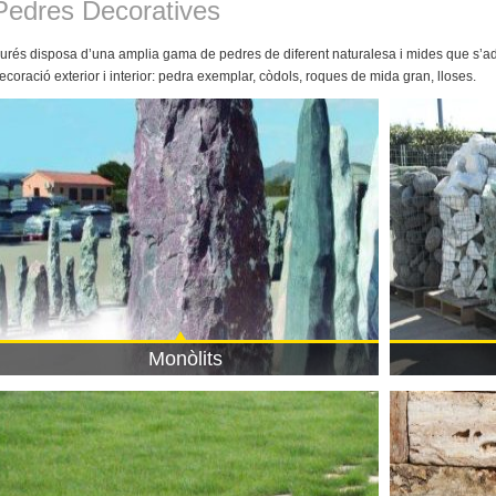
Pedres Decoratives
urés disposa d’una amplia gama de pedres de diferent naturalesa i mides que s’ada
ecoració exterior i interior: pedra exemplar, còdols, roques de mida gran, lloses.
Monòlits