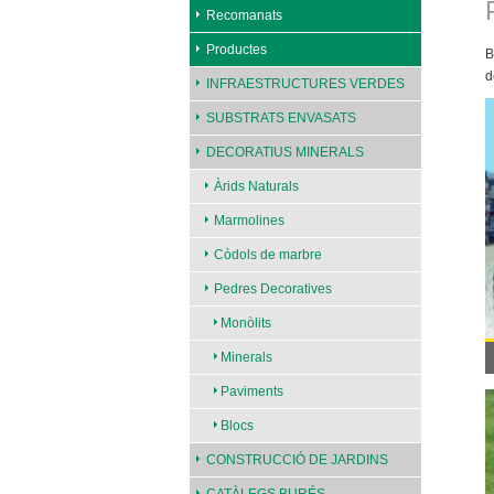
Recomanats
Productes
B
d
INFRAESTRUCTURES VERDES
SUBSTRATS ENVASATS
DECORATIUS MINERALS
Àrids Naturals
Marmolines
Còdols de marbre
Pedres Decoratives
Monòlits
Minerals
Paviments
Blocs
CONSTRUCCIÓ DE JARDINS