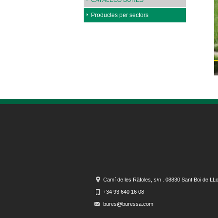
CATÀLEGS BURÉS
Productes per sectors
Camí de les Ràfoles, s/n . 08830 Sant Boi de LL
+34 93 640 16 08
bures@buressa.com