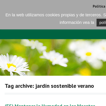
Camí de les Ràfoles, s/n . 08830 Sant Boi de LLobregat . Barcelona
+
Política
En la web utilizamos cookies propias y de terceros
información vea la
polí
EMPRESA
ELEMENTO DEL 
Tag archive: jardín sostenible verano