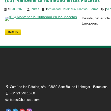
(ES) Mantener la Humedad en las Macetas
03/06/2025
bures
Actualidad
,
Jardinería
,
Plantas
,
Tierras
no 
Désolé, cet articl
Européen.
Details
Camí de les Ràfoles, s/n . 08830 Sant Boi de LLobregat . Barcelona
+34 93 640 16 08
bures@buressa.com