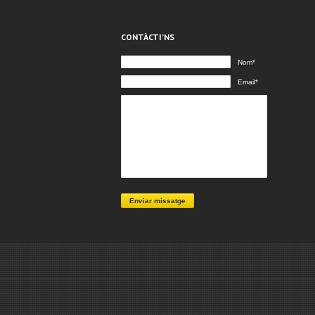
CONTÀCTI’NS
Nom*
Email*
Enviar missatge