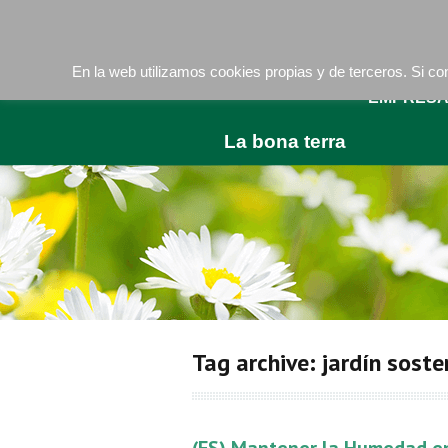
Camí de les Ràfoles, s/n . 08830 Sant Boi de LLob
En la web utilizamos cookies propias y de terceros. Si 
EMPRES
La bona terra
Tag archive: jardín soste