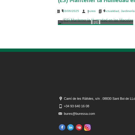
(ES) Mantener la Humedad e
03/06/2025
bures
Actualidad
,
Jardinería
Camí de les Ràfoles, s/n . 08830 Sant Boi de LL
+34 93 640 16 08
bures@buressa.com