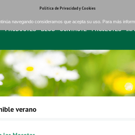
regat . Barcelona
+34 93 640 16 08
bures@buressa.com
Política de Privacidad y Cookies
continúa navegando consideramos que acepta su uso. Para más infor
A
PRODUCTES
BLOG
CONTACTE
PROJECTES
IN
nible verano