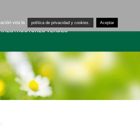
ES
CA
mación vea la
política de privacidad y cookies.
Aceptar
FRAESTRUCTURES VERDES