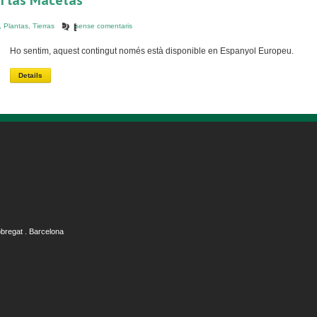
n las Macetas
,
Plantas
,
Tierras
sense comentaris
Ho sentim, aquest contingut només està disponible en Espanyol Europeu.
Details
obregat . Barcelona