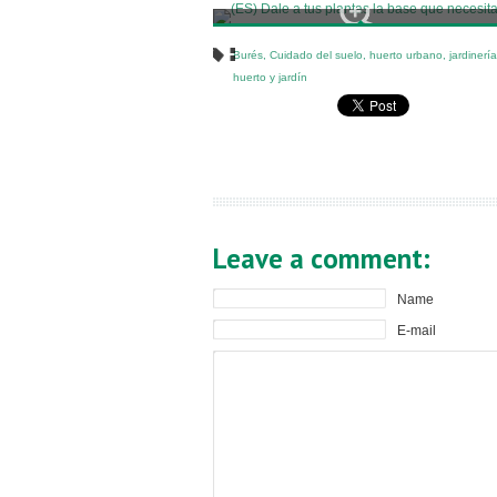
Burés
,
Cuidado del suelo
,
huerto urbano
,
jardinería
huerto y jardín
Leave a comment:
Name
E-mail