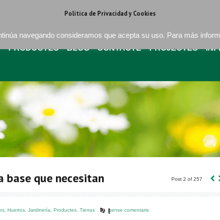
regat . Barcelona
+34 93 640 16 08
bures@buressa.com
Política de Privacidad y Cookies
continúa navegando consideramos que acepta su uso. Para más infor
A
PRODUCTES
BLOG
CONTACTE
PROJECTES
IN
‹
la base que necesitan
Post 2 of 257
es
,
Huertos
,
Jardinería
,
Productes
,
Tierras
sense comentaris