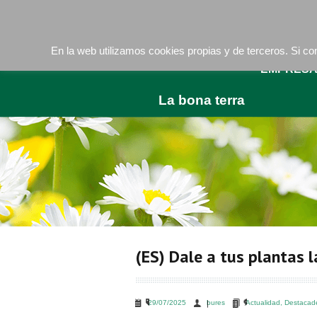
Camí de les Ràfoles, s/n . 08830 Sant Boi de LLob
En la web utilizamos cookies propias y de terceros. Si 
EMPRES
La bona terra
(ES) Dale a tus plantas 
29/07/2025
bures
Actualidad
,
Destacad