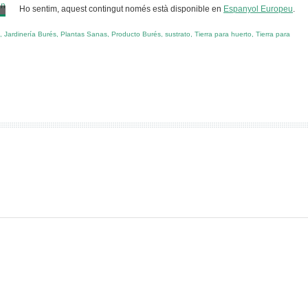
Ho sentim, aquest contingut només està disponible en
Espanyol Europeu
.
,
Jardinería Burés
,
Plantas Sanas
,
Producto Burés
,
sustrato
,
Tierra para huerto
,
Tierra para