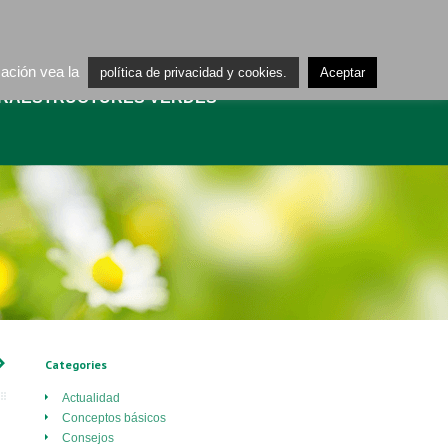
ES
CA
mación vea la
política de privacidad y cookies.
Aceptar
FRAESTRUCTURES VERDES
›
Categories
Actualidad
Conceptos básicos
Consejos