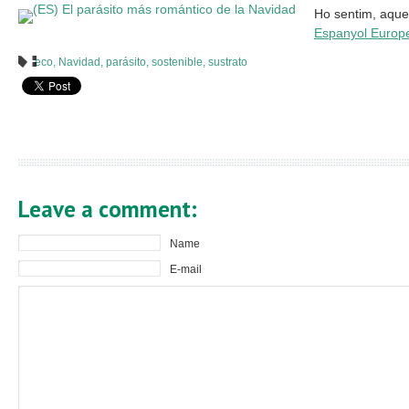
Ho sentim, aque
Espanyol Europ
eco
,
Navidad
,
parásito
,
sostenible
,
sustrato
Leave a comment:
Name
E-mail