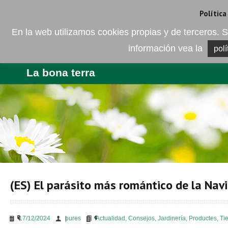
Camí de les Ràfoles, s/n . 08830 Sant Boi de LLobregat . Barcelona
+
Política
En la web utilizamos cookies propias y de terceros
información vea la
polí
EMPRESA
PRODUCTES
BLO
La bona terra
(ES) El parásito más romántico de la Nav
17/12/2024
bures
Actualidad
,
Consejos
,
Jardinería
,
Productes
,
Ti