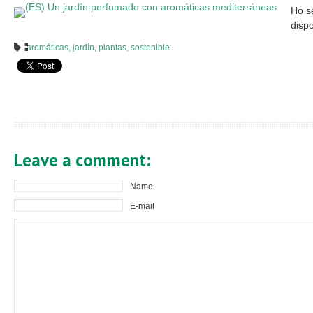
Ho s
disp
aromáticas
,
jardín
,
plantas
,
sostenible
Leave a comment:
Name
E-mail