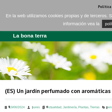
Camí de les Ràfoles, s/n . 08830 Sant Boi de LLobregat . Barcelona
+
Política
En la web utilizamos cookies propias y de terceros
información vea la
polí
EMPRESA
PRODUCTES
BLO
La bona terra
(ES) Un jardín perfumado con aromáticas
19/06/2024
bures
Actualidad
,
Jardinería
,
Plantas
,
Tierras
sen