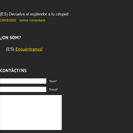
(ES) Devuelve el esplendor a tu césped
19/03/2025
sense comentaris
¿ON SOM?
(ES)
Encuéntranos!
CONTÀCTI’NS
Nom*
Email*