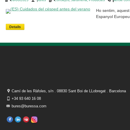
09/06/2023
bures
Consejos
,
Jardinería
,
Productes
sense com
Ho sentim, aquest
Espanyol Europeu
Details
Camí de les Ràfoles, s/n . 08830 Sant Boi de LLobregat . Barcelona
+34 93 640 16 08
bures@buressa.com