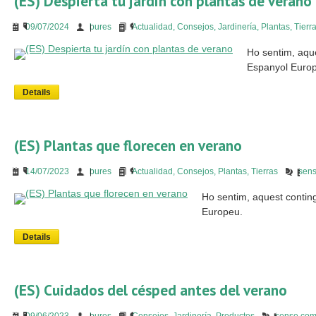
(ES) Despierta tu jardín con plantas de verano
09/07/2024
bures
Actualidad
,
Consejos
,
Jardinería
,
Plantas
,
Tierr
Ho sentim, aqu
Espanyol Euro
Details
(ES) Plantas que florecen en verano
14/07/2023
bures
Actualidad
,
Consejos
,
Plantas
,
Tierras
sens
Ho sentim, aquest contin
Europeu.
Details
(ES) Cuidados del césped antes del verano