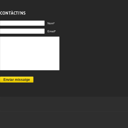
CONTÀCTI’NS
Nom*
Email*
Enviar missatge