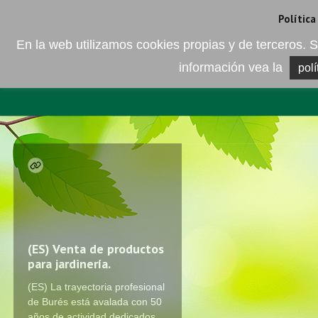
Camí de les Ràfoles, s/n . 08830 Sant Boi de LLobregat . Barcelona
+
Política
En la web utilizamos cookies propias y de terceros
información vea la
polí
EMPRESA
ELEMENTO DEL 
(ES)
Venta de productos
para jardinería.
(ES) La trayectoria profesional
de Burés está avalada con 50
años de actividad dedicados