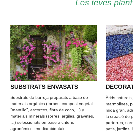
Les teves plant
SUBSTRATS ENVASATS
DECORAT
Substrats de barreja preparats a base de
Àrids naturals
materials orgànics (torbes, compost vegetal
marmolines, pe
“mantillo”, escorces, fibra de coco,…) y
mida gran, ade
materials minerals (sorres, argiles, gravetes,
la creació de 
…) seleccionats en base a criteris
parterres, sor
agronòmics i mediambientals.
patis, jardins,