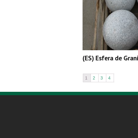
(ES) Esfera de Gran
→
1
2
3
4