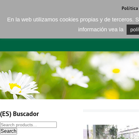
Camí de les Ràfoles, s/n . 08830 Sant Boi de LLobregat . Barcelona
+
Política
En la web utilizamos cookies propias y de terceros
información vea la
polí
EMPRESA
ELEMENTO DEL 
(ES) Buscador
Search