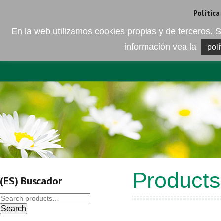
Camí de les Ràfoles, s/n . 08830 Sant Boi de LLobregat . Barcelona
+
Política
En la web utilizamos cookies propias y de terceros
información vea la
polí
EMPRESA
ELEMENTO DEL 
Products
(ES) Buscador
Search