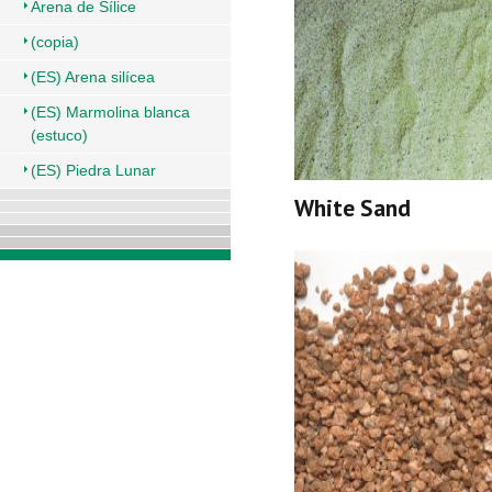
Arena de Sílice
(copia)
(ES) Arena silícea
(ES) Marmolina blanca
(estuco)
(ES) Piedra Lunar
White Sand