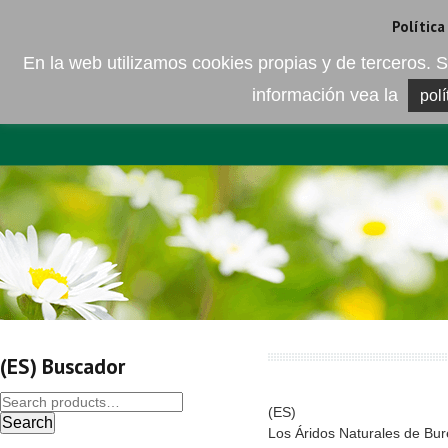
Camí de les Ràfoles, s/n . 08830 Sant Boi de LLobregat . Barcelona
+
Política
En la web utilizamos cookies propias y de terceros
información vea la
polí
EMPRESA
ELEMENTO DEL 
(ES) Buscador
(ES)
Search
Los Áridos Naturales de Bu