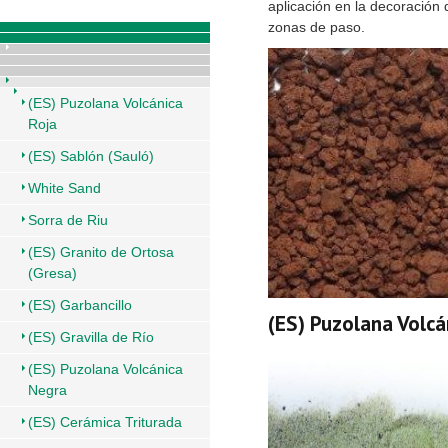
aplicación en la decoración 
zonas de paso.
(ES) Puzolana Volcánica
Roja
(ES) Sablón (Sauló)
White Sand
Sorra de Riu
(ES) Granito de Ortosa
(Gresa)
(ES) Garbancillo
(ES) Puzolana Volcá
(ES) Gravilla de Río
(ES) Puzolana Volcánica
Negra
(ES) Cerámica Triturada