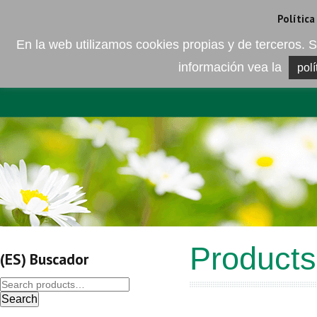
Camí de les Ràfoles, s/n . 08830 Sant Boi de LLobregat . Barcelona
+
Política
En la web utilizamos cookies propias y de terceros
información vea la
polí
EMPRESA
ELEMENTO DEL 
Products
(ES) Buscador
Search