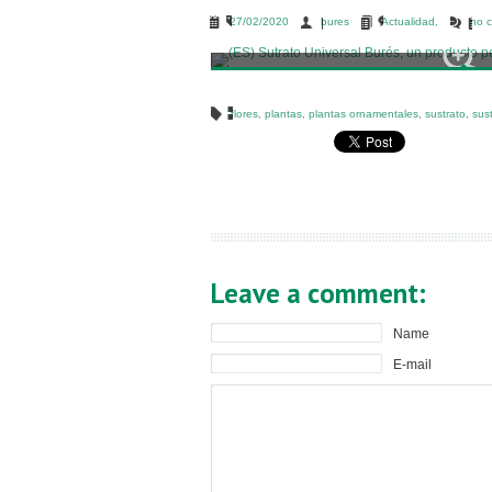
27/02/2020
bures
Actualidad
,
no 
flores
,
plantas
,
plantas ornamentales
,
sustrato
,
sust
Leave a comment:
Name
E-mail