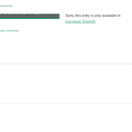
comments
Sorry, this entry is only available in
European Spanish
.
rato universal