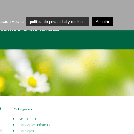
ES
CA
mación vea la
política de privacidad y cookies.
Aceptar
AESTRUCTURAS VERDES
›
Categories
Actualidad
Conceptos básicos
Consejos