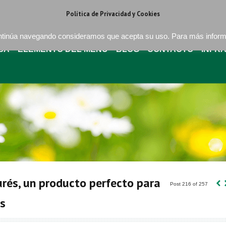
regat . Barcelona
+34 93 640 16 08
bures@buressa.com
Política de Privacidad y Cookies
continúa navegando consideramos que acepta su uso. Para más infor
SA
ELEMENTO DEL MENÚ
BLOG
CONTACTO
INFR
‹
urés, un producto perfecto para
Post 216 of 257
s