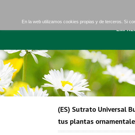
Camí de les Ràfoles, s/n . 08830 Sant Boi de LLob
En la web utilizamos cookies propias y de terceros. Si 
EMPRE
(ES) Sutrato Universal B
tus plantas ornamentale