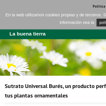
Camí de les Ràfoles, s/n . 08830 Sant Boi de LLobregat . Barcelona
+
Política
En la web utilizamos cookies propias y de terceros
información vea la
polí
EMPRESA
PRODUCTOS
BL
La buena tierra
Sutrato Universal Burés, un producto per
tus plantas ornamentales