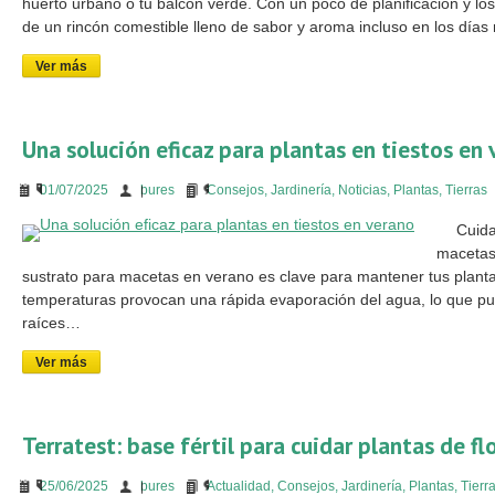
huerto urbano o tu balcón verde. Con un poco de planificación y los
de un rincón comestible lleno de sabor y aroma incluso en los día
Ver más
Una solución eficaz para plantas en tiestos en
01/07/2025
bures
Consejos
,
Jardinería
,
Noticias
,
Plantas
,
Tierras
Cuida 
macetas
sustrato para macetas en verano es clave para mantener tus plantas s
temperaturas provocan una rápida evaporación del agua, lo que pue
raíces…
Ver más
Terratest: base fértil para cuidar plantas de fl
25/06/2025
bures
Actualidad
,
Consejos
,
Jardinería
,
Plantas
,
Tierr