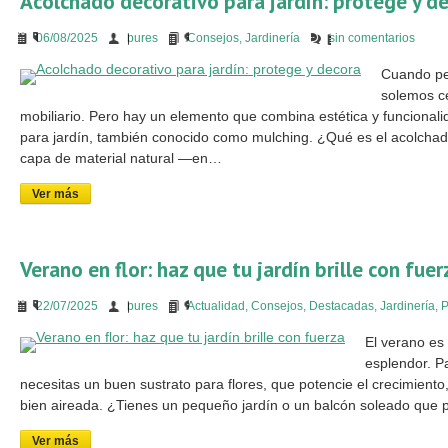
Acolchado decorativo para jardín: protege y d
06/08/2025
bures
Consejos
,
Jardinería
sin comentarios
Cuando pen
solemos ce
mobiliario. Pero hay un elemento que combina estética y funcional
para jardín, también conocido como mulching. ¿Qué es el acolchado
capa de material natural —en…
Ver más
Verano en flor: haz que tu jardín brille con fuer
22/07/2025
bures
Actualidad
,
Consejos
,
Destacadas
,
Jardinería
,
P
El verano es 
esplendor. Pa
necesitas un buen sustrato para flores, que potencie el crecimiento, n
bien aireada. ¿Tienes un pequeño jardín o un balcón soleado que
Ver más