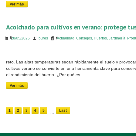
Ver más
Acolchado para cultivos en verano: protege tus
28/05/2025
bures
Actualidad
,
Consejos
,
Huertos
,
Jardinería
,
Prod
reto. Las altas temperaturas secan rápidamente el suelo y provocan 
cultivos verano se convierte en una herramienta clave para conserv
el rendimiento del huerto. ¿Por qué es…
Ver más
1
2
3
4
5
Last
…