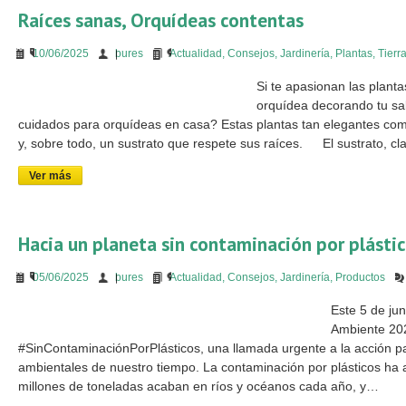
Raíces sanas, Orquídeas contentas
10/06/2025
bures
Actualidad
,
Consejos
,
Jardinería
,
Plantas
,
Tierr
Si te apasionan las plant
orquídea decorando tu sa
cuidados para orquídeas en casa? Estas plantas tan elegantes com
y, sobre todo, un sustrato que respete sus raíces.
El sustrato, c
Ver más
Hacia un planeta sin contaminación por plásti
05/06/2025
bures
Actualidad
,
Consejos
,
Jardinería
,
Productos
Este 5 de ju
Ambiente 202
#SinContaminaciónPorPlásticos, una llamada urgente a la acción 
ambientales de nuestro tiempo. La contaminación por plásticos ha 
millones de toneladas acaban en ríos y océanos cada año, y…