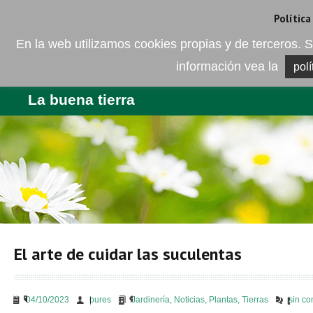
Camí de les Ràfoles, s/n . 08830 Sant Boi de LLobregat . Barcelona
+
Política
En la web utilizamos cookies propias y de terceros
información vea la
polí
EMPRESA
PRODUCTOS
BL
La buena tierra
El arte de cuidar las suculentas
04/10/2023
bures
Jardinería
,
Noticias
,
Plantas
,
Tierras
sin co