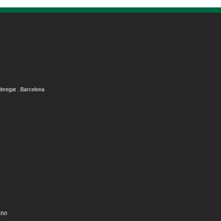
obregat . Barcelona
ano