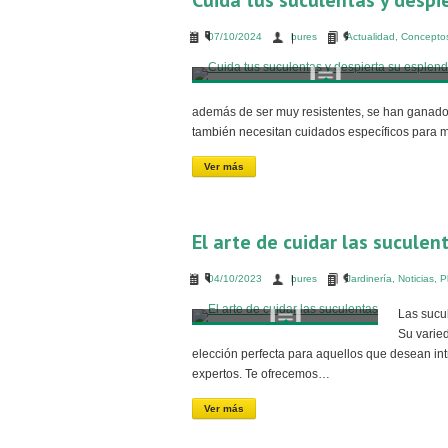
Cuida tus suculentas y despi
07/10/2024
bures
Actualidad
,
Conceptos
además de ser muy resistentes, se han ganado 
también necesitan cuidados específicos para m
Ver más
El arte de cuidar las suculen
04/10/2023
bures
Jardinería
,
Noticias
,
P
Las sucu
Su varied
elección perfecta para aquellos que desean int
expertos. Te ofrecemos…
Ver más