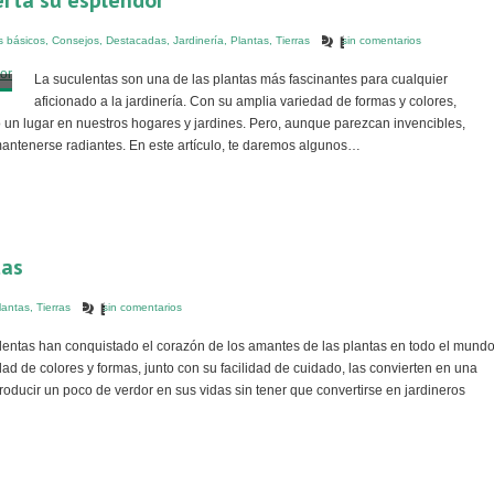
erta su esplendor
 básicos
,
Consejos
,
Destacadas
,
Jardinería
,
Plantas
,
Tierras
sin comentarios
La suculentas son una de las plantas más fascinantes para cualquier
aficionado a la jardinería. Con su amplia variedad de formas y colores,
un lugar en nuestros hogares y jardines. Pero, aunque parezcan invencibles,
antenerse radiantes. En este artículo, te daremos algunos…
tas
lantas
,
Tierras
sin comentarios
lentas han conquistado el corazón de los amantes de las plantas en todo el mundo
ad de colores y formas, junto con su facilidad de cuidado, las convierten en una
roducir un poco de verdor en sus vidas sin tener que convertirse en jardineros