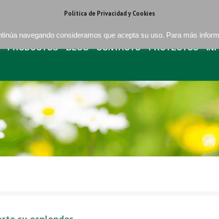
regat . Barcelona
+34 93 640 16 08
bures@buressa.com
Política de Privacidad y Cookies
continúa navegando consideramos que acepta su uso. Para más infor
PRODUCTOS
BLOG
CONTACTO
PROYECTOS
IN