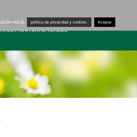
ES
CA
mación vea la
política de privacidad y cookies.
Aceptar
FRAESTRUCTURAS VERDES