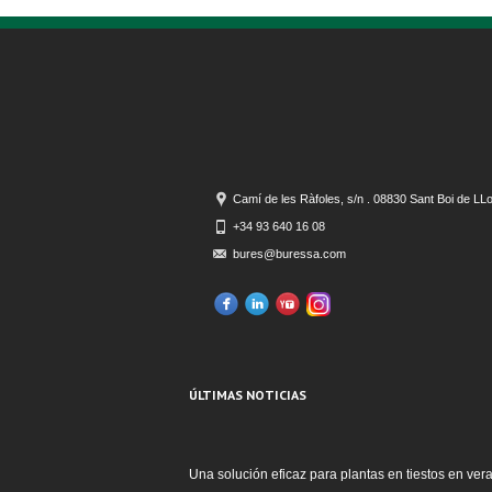
Camí de les Ràfoles, s/n . 08830 Sant Boi de LL
+34 93 640 16 08
bures@buressa.com
ÚLTIMAS NOTICIAS
Una solución eficaz para plantas en tiestos en ver