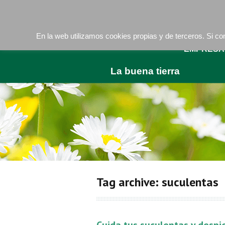
Camí de les Ràfoles, s/n . 08830 Sant Boi de LLob
En la web utilizamos cookies propias y de terceros. Si 
EMPRESA
La buena tierra
Tag archive: suculentas