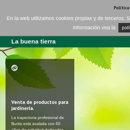
Camí de les Ràfoles, s/n . 08830 Sant Boi de LLobregat . Barcelona
+
Política
En la web utilizamos cookies propias y de terceros
información vea la
polí
EMPRESA
PRODUCTOS
BL
La buena tierra
Venta de productos para
jardinería.
La trayectoria profesional de
Burés está avalada con 50
años de actividad dedicados