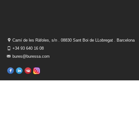
Camí de les Ràfoles, s/n . 08830 Sant Boi de LLobregat . Barcelona
+34 93 640 16 08
bures@buressa.com
ÚLTIMAS NOTICIAS
Una solución eficaz para plantas en tiestos en verano
01/07/2025
sin comentarios